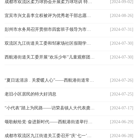
成都市双流区柔力球协会开展柔力球培训 特邀国家级柔力球教练员张从容授课
[2024-09-02]
宾
宜宾市兴文县李立权被评为优秀老干部志愿者受到省老干部局通报表彰
[2024-08-26]
播
彭州市水务局召开贯彻市四套班子领导为市老科协批示会议
[2024-07-31]
报
双流区九江街道关工委和邹家场社区假期学校联合开展爱国主义教育活动
[2024-07-30]
银
西航港街道关工委开展“欢乐少年”儿童观察团系列活动（一）
[2024-07-30]
龄
西
“夏日送清凉 . 关爱暖人心”——西航港街道常乐社区关工委微实事志愿服务活动
[2024-07-26]
南
老旧小区居民的特大好消息
[2024-07-25]
文
“小代表”踏上为民路——访荣县镇人大代表龚必武
[2024-07-17]
学
颂歌献给党·奋进新时代——西航港街道举行庆祝中国共产党成立103周年文艺汇演
[2024-06-29]
医
成都市双流区九江街道关工委召开“庆‘七一’颂党恩”座谈会
[2024-06-28]