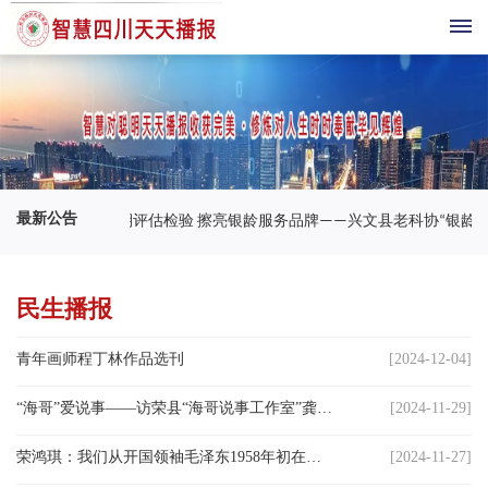
首
页
综
最新公告
迎中期评估检验 擦亮银龄服务品牌——兴文县老科协“
合
播
民生播报
报
青年画师程丁林作品选刊
[2024-12-04]
科
“海哥”爱说事——访荣县“海哥说事工作室”龚显海
[2024-11-29]
技
荣鸿琪：我们从开国领袖毛泽东1958年初在成都圈阅过的四首咏诸葛亮的唐诗中获得了什么样的历史启示
[2024-11-27]
三