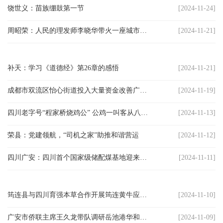
饶世义：苗族绷鼓第一节
[2024-11-24]
农
周昭荣：人民的理发师李晓华带火一座城市的启示
[2024-11-21]
智
慧
补天：学习《道德经》第26章的感悟
[2024-11-21]
教
成都市双流区怡心街道投入大量资金改善广大居民健身条件
[2024-11-19]
育
四川老字号“程家桥烧鸡公” 公鸡一叫客从八方来
[2024-11-13]
关
荣县：党建领航，“司机之家”助推和谐营运
[2024-11-12]
工
四川广安：四川首个国家级储配煤基地迎来首列运煤专列
[2024-11-11]
委
讯
筠连县与四川育强本草合作开展筠连黄牛应用本草研究
[2024-11-10]
四
广安市侨联主席王久龙带队调研岳池港华和生物医药企业
[2024-11-09]