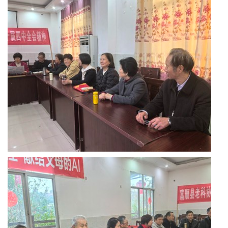
川
老
科
协
旅
游
播
报
今
日
宜