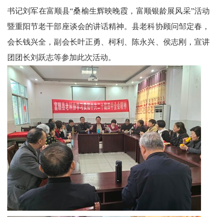
书记刘军在富顺县“桑榆生辉映晚霞，富顺银龄展风采”活动
农
暨重阳节老干部座谈会的讲话精神。县老科协顾问邹定春，
智
会长钱兴全，副会长叶正勇、柯利、陈永兴、侯志刚，宣讲
慧
团团长刘跃志等参加此次活动。
教
育
关
工
委
讯
四