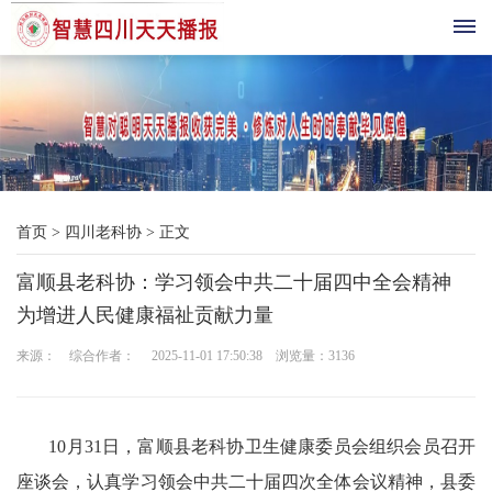
首
页
综
首页
>
四川老科协
>
正文
合
富顺县老科协：学习领会中共二十届四中全会精神
播
为增进人民健康福祉贡献力量
报
来源： 综合作者： 2025-11-01 17:50:38 浏览量：
3136
科
技
10月31日，富顺县老科协卫生健康委员会组织会员召开
三
座谈会，认真学习领会中共二十届四次全体会议精神，县委