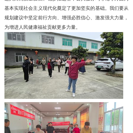
卫
基本实现社会主义现代化奠定了更加坚实的基础。我们要从
播
规划建议中坚定前行方向、增强必胜信心、激发强大力量，
为增进人民健康福祉贡献更多力量。
报
民
生
播
报
视
频
播
报