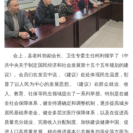
宾
播
报
银
会上，县老科协副会长、卫生专委主任柯利领学了《中
龄
共中央关于制定国民经济和社会发展第十五个五年规划的建
西
议》。会员们在发言中说，《建议》处处体现民生温度，彰
南
显了以人民为中心的发展思想。《建议》在群众就业、收
入、教育、社保等民生领域提出了一系列举措。特别是在健
文
全社会保障体系，健全待遇确定和调整机制，逐步提高城乡
学
居民基础养老金。健全多层次医疗保障体系，以及在促进高
医
质量充分就业、完善收入分配制度、加快建设健康中国、促
进人口高质量发展、稳步推进基本公共服务均等化等方面为