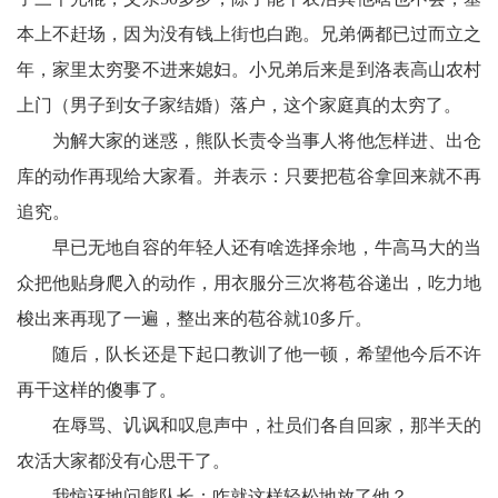
卫
本上不赶场，因为没有钱上街也白跑。兄弟俩都已过而立之
播
年，家里太穷娶不进来媳妇。小兄弟后来是到洛表高山农村
报
上门（男子到女子家结婚）落户，这个家庭真的太穷了。
民
为解大家的迷惑，熊队长责令当事人将他怎样进、出仓
库的动作再现给大家看。并表示：只要把苞谷拿回来就不再
生
追究。
播
早已无地自容的年轻人还有啥选择余地，牛高马大的当
众把他贴身爬入的动作，用衣服分三次将苞谷递出，吃力地
报
梭出来再现了一遍，整出来的苞谷就10多斤。
视
随后，队长还是下起口教训了他一顿，希望他今后不许
频
再干这样的傻事了。
在辱骂、讥讽和叹息声中，社员们各自回家，那半天的
播
农活大家都没有心思干了。
报
我惊讶地问熊队长：咋就这样轻松地放了他？