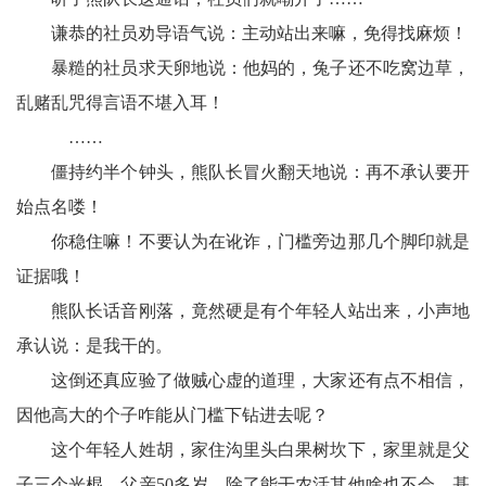
谦恭的社员劝导语气说：主动站出来嘛，免得找麻烦！
宾
暴糙的社员求天卵地说：他妈的，兔子还不吃窝边草，
播
乱赌乱咒得言语不堪入耳！
报
……
银
僵持约半个钟头，熊队长冒火翻天地说：再不承认要开
始点名喽！
龄
你稳住嘛！不要认为在讹诈，门槛旁边那几个脚印就是
西
证据哦！
南
熊队长话音刚落，竟然硬是有个年轻人站出来，小声地
承认说：是我干的。
文
这倒还真应验了做贼心虚的道理，大家还有点不相信，
学
因他高大的个子咋能从门槛下钻进去呢？
医
这个年轻人姓胡，家住沟里头白果树坎下，家里就是父
子三个光棍，父亲50多岁，除了能干农活其他啥也不会，基