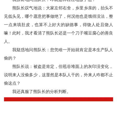
会
熊队长叹气地说：大家左邻右舍，乡里乡亲的，抬头不
见低头见，哪个愿意把事做绝了，何况他也是饿得没法，整
议
一点来填肚皮，也算不上好大的缺德事，得饶人处且饶人
播
嘛！此时，我才看清了熊队长还是一个刀子嘴豆腐心的善良
报
人。
我疑惑地问熊队长：您凭啥一开始就肯定是本生产队人
偷的？
熊队长说：被盗是肯定，但苞谷堆面上的灰印没变化，
说明来人没偷多少，这显然是本队人干的，外来人咋都不止
偷这点？
我还真服了熊队长的分析判断。