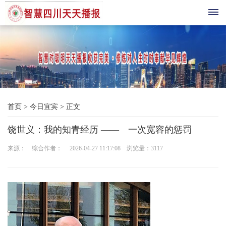
首
页
综
首页
>
今日宜宾
>
正文
合
饶世义：我的知青经历 —— 一次宽容的惩罚
播
来源： 综合作者： 2026-04-27 11:17:08 浏览量：
3117
报
科
技
三