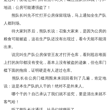
川
地说：公房可能遭强盗了！
老
熊队长叫先不忙打开公房保留现场，马上通知全生产队
科
人都到场。
待大家到齐后，熊队长说：召集大家来，是因为公房的
协
粮食可能被盗，这在生产队还没有出现过，看今天能不能清
旅
出来。
游
说完叫生产队公房保管王友才打开仓库，看到苞谷堆面
上打的灰印都没有变化，基本上没有被盗的迹象，但仓库门
播
槛下面的拖痕，证明硬是有人进过仓库。
报
熊队长在公房门槛周围来来回回看到了几遍，肯定地
今
说：这是本生产队的人干的！绝对不是外来人。
哪个干的？自己承认了我们就不追究，要是清出来就不
日
客气哈！
宜
听了熊队长这通话，社员们就嘲开了……