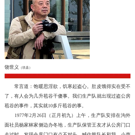
农
智
慧
教
育
饶世义
（珙县）
关
工
常言道：饱暖思淫欲，饥寒起盗心。肚皮饿得实在受不
了，有人会为几升苞谷干傻事。我们生产队就出现过盗公房
委
苞谷的事件，其实就10多斤苞谷的事。
讯
1977年2月26日（正月初九）上午，生产队安排在沟外
四
面社员杨家林家侧边办冬地，生产队保管王友才从公房门口
走过时，发现仓库门口有点不对头，喊住熊队长和我，小声