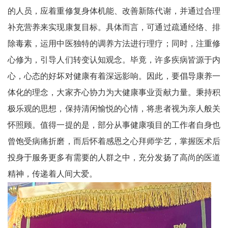
的人员，应着重修复身体机能、改善新陈代谢，并通过合理
宾
补充营养来实现康复目标。具体而言，可通过疏通经络、排
播
除毒素，运用中医独特的调养方法进行理疗；同时，注重修
报
心修为，引导人们转变认知观念。毕竟，许多疾病皆源于内
心，心态的好坏对健康有着深远影响。因此，要倡导康养一
银
体化的理念，大家齐心协力为大健康事业贡献力量。秉持积
龄
极乐观的思想，保持清闲愉悦的心情，将患者视为亲人般关
西
怀照顾。值得一提的是，部分从事健康项目的工作者自身也
曾饱受病痛折磨，而后怀着感恩之心拜师学艺，掌握医术后
南
投身于服务更多有需要的人群之中，充分发扬了高尚的医道
文
精神，传递着人间大爱。
学
医