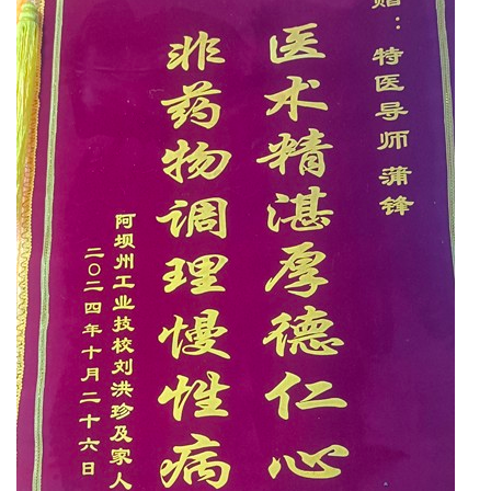
卫
播
报
民
生
播
报
视
频
播
报