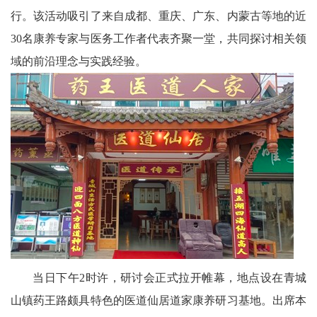
行。该活动吸引了来自成都、重庆、广东、内蒙古等地的近
农
30名康养专家与医务工作者代表齐聚一堂，共同探讨相关领
智
域的前沿理念与实践经验。
慧
教
育
关
工
委
讯
当日下午2时许，研讨会正式拉开帷幕，地点设在青城
四
山镇药王路颇具特色的医道仙居道家康养研习基地。出席本