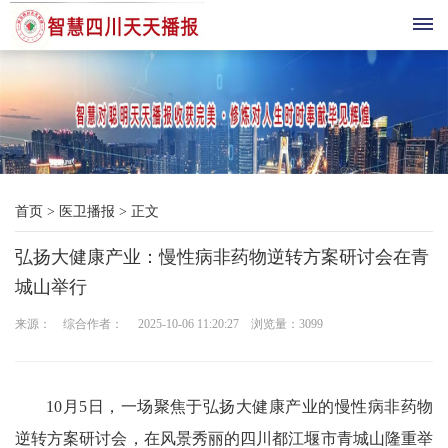
首
页
综
首页
>
医卫播报
>
正文
合
弘扬大健康产业：慢性病非药物逆转方案研讨会在青
播
城山举行
报
来源： 综合作者： 2025-10-06 11:20:27 浏览量：
3099
科
技
10月5日，一场聚焦于弘扬大健康产业的慢性病非药物
三
逆转方案研讨会，在风景秀丽的四川都江堰市青城山隆重举