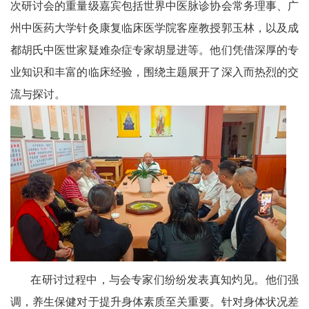
川
次研讨会的重量级嘉宾包括世界中医脉诊协会常务理事、广
州中医药大学针灸康复临床医学院客座教授郭玉林，以及成
老
都胡氏中医世家疑难杂症专家胡显进等。他们凭借深厚的专
科
业知识和丰富的临床经验，围绕主题展开了深入而热烈的交
流与探讨。
协
旅
游
播
报
今
日
在研讨过程中，与会专家们纷纷发表真知灼见。他们强
宜
调，养生保健对于提升身体素质至关重要。针对身体状况差