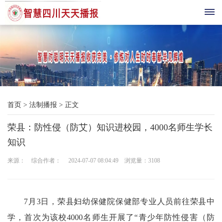
首
页
综
首页
>
法制播报
>
正文
合
荣县：防性侵（防艾）知识进校园，4000名师生学长
播
知识
报
来源： 综合作者： 2024-07-07 08:04:49 浏览量：
3108
科
技
7月3日，荣县妇幼保健院保健部专业人员前往荣县中
三
学，首次为该校4000名师生开展了“青少年防性侵害（防