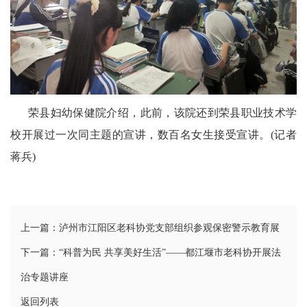
卫
播
报
民
荣县妇幼保健院介绍，此前，该院还到荣县职业技术学
生
校开展过一次同主题的宣讲，数百名女生接受宣讲。(记者
播
蒋兵)
报
视
上一篇：泸州市江阳区老科协党支部组织参观保密警示教育展
频
下一篇：“科普为民 共享美好生活”——都江堰市老科协开展法
播
治专题讲座
报
返回列表