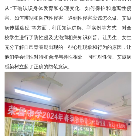
川
从“正确认识身体发育和心理变化、如何保护和远离性侵
老
害、如何辨别和防范性侵害、遇到性侵害应该怎么做、艾滋
病传播途径”等方面，利用知识讲解、举实例等方式，对全
科
校学生进行了防性侵及艾滋病相关知识科普。让男生、女生
协
充分了解自己青春期出现的一些心理现象和行为的原因，让
旅
他们学会理性对待和合理与异性相处，同时对性侵、艾滋病
游
感染树立起了正确的防范意识。
播
报
今
日
宜