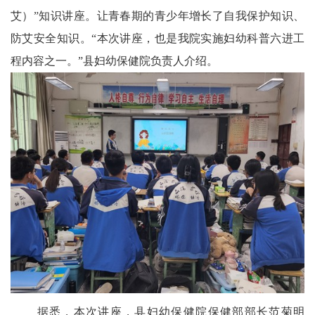
艾）”知识讲座。让青春期的青少年增长了自我保护知识、
农
防艾安全知识。“本次讲座，也是我院实施妇幼科普六进工
智
程内容之一。”县妇幼保健院负责人介绍。
慧
教
育
关
工
委
讯
四
据悉，本次讲座，县妇幼保健院保健部部长范菊明