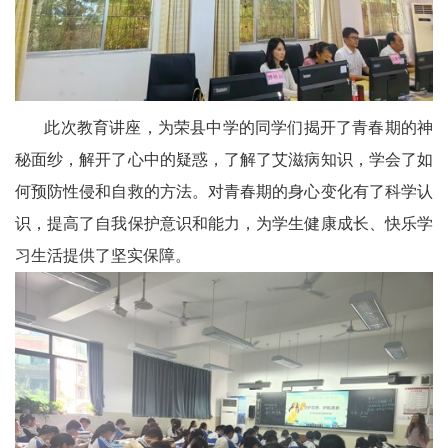
宾
播
报
此次教育讲座，为荣县中学的同学们揭开了青春期的神
银
秘面纱，解开了心中的疑惑，了解了艾滋病知识，学会了如
何预防性侵和自救的方法。对青春期的身心变化有了科学认
龄
识，提高了自我保护意识和能力，为学生健康成长、快乐学
西
习生活提供了坚实保障。
南
文
学
医