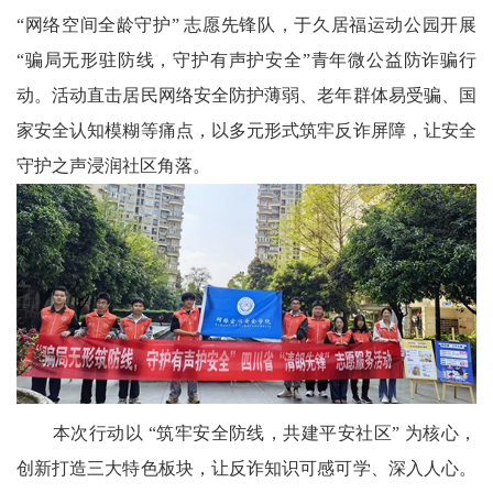
“网络空间全龄守护” 志愿先锋队，于久居福运动公园开展
农
“骗局无形驻防线，守护有声护安全”青年微公益防诈骗行
智
动。活动直击居民网络安全防护薄弱、老年群体易受骗、国
慧
家安全认知模糊等痛点，以多元形式筑牢反诈屏障，让安全
守护之声浸润社区角落。
教
育
关
工
委
讯
本次行动以 “筑牢安全防线，共建平安社区” 为核心，
四
创新打造三大特色板块，让反诈知识可感可学、深入人心。