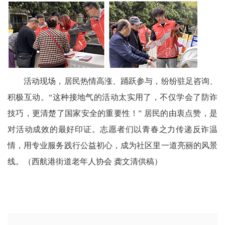
宾
播
报
银
活动现场，居民热情高涨、踊跃参与，纷纷驻足咨询、
积极互动。“这种接地气的活动太实用了，不仅学会了防诈
龄
技巧，更清楚了国家安全的重要性！” 居民的由衷点赞，是
西
对活动成效的最好印证。志愿者们以青春之力传递反诈温
南
情，用专业服务践行公益初心，成为社区里一道亮丽的风景
线。（西航港街道老年人协会 龚文清供稿）
文
学
医