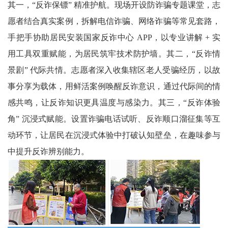
川
其一，“反诈保镖” 精准护航。现场开设防诈骗专题课堂，志
愿者结合真实案例，拆解电信诈骗、网络诈骗等常见套路，
老
手把手协助居民安装国家反诈中心 APP，以专业讲解 + 实
科
用工具双重赋能，为居民筑牢技术防护墙。其二，“反诈情
景剧” 代际共情。志愿者深入收集辖区老人受骗经历，以故
协
事分享为载体，用鲜活案例唤醒反诈意识，通过代际间的情
旅
感共鸣，让反诈知识更具温度与感染力。其三，“反诈体验
游
角” 沉浸式赋能。设置诈骗电话试听、反诈顺口溜征集等互
播
动环节，让居民在沉浸式体验中打破认知壁垒，在趣味参与
中提升反诈辨别能力。
报
今
日
宜