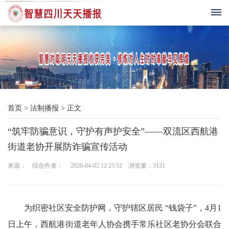
首
页
综
首页
>
法制播报
>
正文
合
“筑牢防骗意识，守护有声护安全”——双流区西航港
播
街道老协开展防诈骗宣传活动
报
来源： 综合作者： 2026-04-02 12:23:52 浏览量：
3131
科
技
为织密社区安全防护网，守护辖区居民 “钱袋子”，4月1
三
日上午，西航港街道老年人协会携手常乐社区老协分会联合