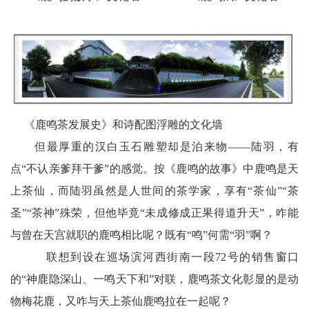
《鹿鸣茶发展史》和诗配图浮雕的文化墙
但最厚重的汉白玉石雕塑却是泊来物——陆羽，有
点“不认亲爹拜干爹”的感觉。按《鹿鸣的故事》中鹿鸣是天
上茶仙，而陆羽虽然是人世间的茶学家，享有“茶仙”“茶
圣”“茶神”殊荣，但他毕竟“未成修成正果得道升天”，咋能
与曾在天宫就职的鹿鸣相比呢？既有“鸣”何需“羽”啊？
联想到设在巡场滨河西街南一段72号的销售窗口
的“神鹿隐深山、一鸣天下和”对联，鹿鸣茶文化彰显的是动
物梅花鹿，又咋与天上茶仙鹿鸣拉在一起呢？