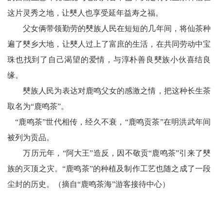
这片灵秀之地，让僰人也享受延年益寿之福。
父女俩带领勤劳的僰族人民在短短的几年间，将仙茶种
遍了僰乡大地，让僰人过上了富庶的生活，在共同劳动中宝
珠也找到了自己渴望的爱情，与淳朴善良僰族小伙喜结良
缘。
僰族人民为表达对鹿鸣父女的感激之情，把这种长生茶
取名为“鹿鸣茶”。
“鹿鸣茶”世代相传，经久不衰，“鹿鸣贡茶”在明洪武年间
被列为贡品。
万历元年，“阿大王”造反，因不敬贡“鹿鸣茶”引来了僰
族的灭顶之灾。“鹿鸣茶”的种植及制作工艺也随之成了一段
尘封的历史。（摘自“鹿鸣茶海”游客接待中心）