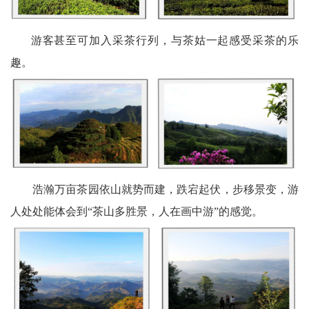
宾
游客甚至可加入采茶行列，与茶姑一起感受采茶的乐
播
趣。
报
银
龄
西
浩瀚万亩茶园依山就势而建，跌宕起伏，步移景变，游
南
人处处能体会到“茶山多胜景，人在画中游”的感觉。
文
学
医