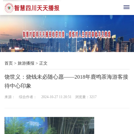
首
页
综
首页
>
旅游播报
>
正文
合
饶世义：烧钱未必随心愿——2018年鹿鸣茶海游客接
播
待中心印象
报
来源： 综合作者： 2024-10-27 11:20:51 浏览量：
3217
科
技
三