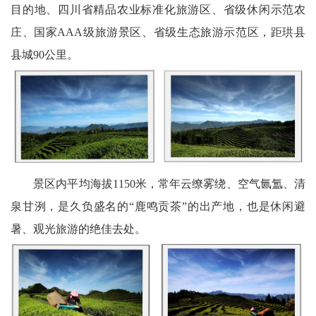
川
目的地、四川省精品农业标准化旅游区、省级休闲示范农
庄、国家AAA级旅游景区、省级生态旅游示范区，距珙县
老
县城90公里。
科
协
旅
游
景区内平均海拔1150米，常年云缭雾绕、空气氤氲、清
播
泉甘洌，是久负盛名的“鹿鸣贡茶”的出产地，也是休闲避
报
暑、观光旅游的绝佳去处。
今
日
宜