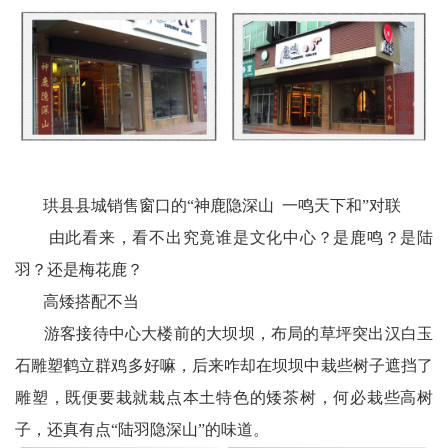
珙县县城销售窗口的“神鹿隐深山 一鸣天下和”对联
由此看来，看不出究竟谁是文化中心？是鹿鸣？是陆
羽？还是梅花鹿？
高矮搭配不当
游客接待中心大楼前的大坝坝，布局的草坪突出汉白玉
石雕塑鹤立群鸡多好嘛，后来咋却在坝坝中栽些树子遮挡了
雕塑，既便要栽就栽点本土特色的矮茶树，何必栽些高树
子，还真有点“陆羽隐深山”的味道。