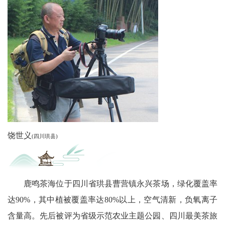
农
智
慧
教
育
关
饶世义
(四川珙县)
工
委
鹿鸣茶海位于四川省珙县曹营镇永兴茶场，绿化覆盖率
讯
达90%，其中植被覆盖率达80%以上，空气清新，负氧离子
四
含量高。先后被评为省级示范农业主题公园、四川最美茶旅