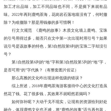
加工才出品味，加工不同品味也不同，不是摘下来就有品
味。2022年再到鹿鸣茶海，花岗岩石落地墙没有了，何时撤
除？为啥撤除？那是用钱修的多可惜啊！
行文欠规范 《鹿鸣的故事》木质文化墙上鹿鸣、宝珠
的引号用得过多，能否只在文中第一次出现时用引号？如果
说引号是该故事的特色，第3自然段第9列的宝珠二字却没引
号？
第1自然段第6列的“地”字和第3自然段第5列的“地”字，
是否可用“的”字代换？（有整套图片佐证）
那么高雅的文化咋出现这样低级的错误？
综上所述，2018年鹿鸣茶海游客接待中心的文化打造虽
然花了钱、花了很多钱，其效果不就昭然若揭吗？
如何弥补呢？大动干戈不现实，让现有的资源恰到好处
融合，体现鹿鸣文化也不难，将“鹿鸣的故事”适当再包装，