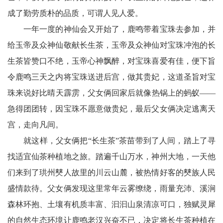
成了勤劳质朴的品质，可谓人见人爱。
一年一度的神仙会又开始了，鹿鸣带着宝珠去参加，并
给玉帝及众神仙敬献长生茶，玉帝及众神仙对宝珠冲泡的长
生茶皆赞口不绝，玉帝心神飘醉，对宝珠喜爱有佳，便下旨
令鹿鸣三天之内将宝珠送进后宫，做其贵妃，这道圣旨对宝
珠来说好比晴天霹雳，父女俩回家后就像热锅上的蚂蚁——
急得团团转，因宝珠不愿意做贵妃，最后父女俩决定逃离天
宫，走向凡间。
就这样，父女俩把“长生茶”茶苗带到了人间，踏上了寻
找适宜仙茶种植地之旅。踏遍千山万水，神州大地，一天他
们来到了珙州僰人故里的川云山麓，被热情好客的僰族人民
盛情款待。父女俩发现这里常年云雾缭绕，雨量充沛、溪涧
森林环抱、土壤有机质丰富、汩汩山泉清凉可口，独赋灵犀
的自然生态环境让鹿鸣老汉兴奋不已，决定将长生茶种植在