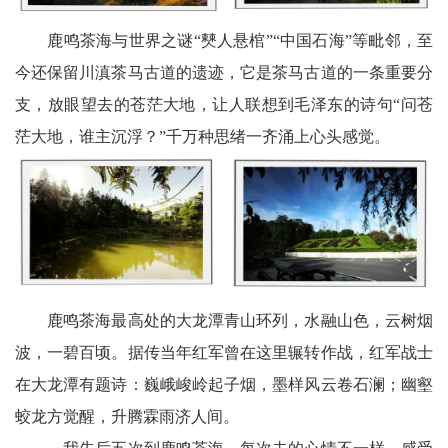
卫
鹿鸣茶海与世界之谜“僰人悬棺”“中国石海”等毗邻，至
播
今还保留川滇茶马古道的遗迹，它是茶马古道的一条重要分
报
支，放眼望去的苍茫大地，让人联想到毛泽东的诗句“问苍
民
茫大地，谁主沉浮？”千万种思绪一齐涌上心头感觉。
生
播
报
视
鹿鸣茶海最高处的大龙潭青山环列，水融山色，云树烟
频
波，一碧百顷。据传当年红军曾在这里辗转作战，红军战士
在大龙潭有题诗：巍峨峻岭起子烟，墨样风云卷石澜；幽壑
播
蛟龙方觉醒，升腾霖雨济人间。
报