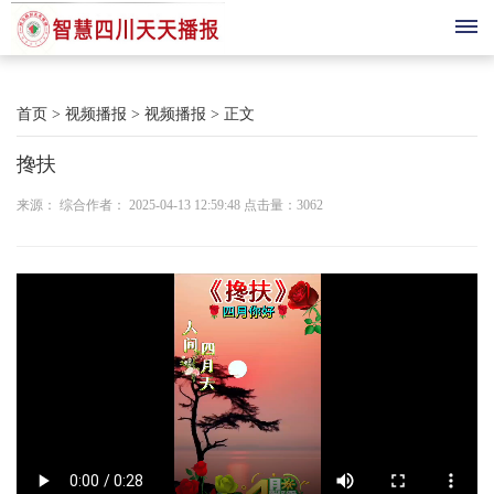
首
首页
>
视频播报
>
视频播报
>
正文
页
搀扶
综
来源： 综合作者： 2025-04-13 12:59:48 点击量：
3062
合
播
报
科
技
三