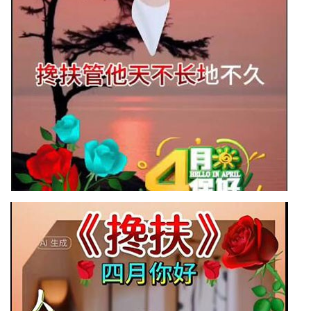
川
老
科
协
旅
游
播
报
今
日
宜