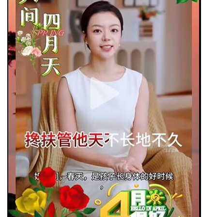
宾
播
报
银
龄
西
南
文
学
医