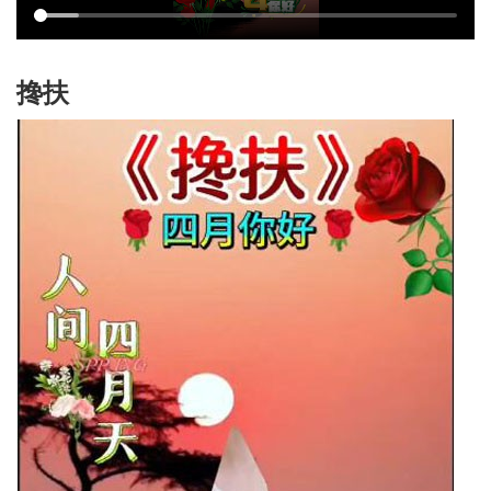
农
智
搀扶
慧
教
育
关
工
委
讯
四