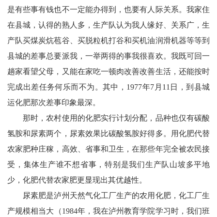
川
是有些事有钱也不一定能办得到，也要有人际关系。我家住
老
在县城，认得的熟人多，生产队认为我人缘好、关系广，生
产队买煤炭炕苞谷、买脱粒机打谷和买机油润滑机器等等到
科
县城的差事总要派我，一举两得的事我很喜欢。我既可回一
协
趟家看望父母，又能在家吃一顿肉改善改善生活，还能按时
旅
完成出差任务何乐而不为。其中，1977年7月11日，到县城
运化肥那次差事印象最深。
游
那时，农村使用的化肥实行计划分配，品种也仅有碳酸
播
氢胺和尿素两个，尿素效果比碳酸氢胺好得多。用化肥代替
农家肥种庄稼，高效、省事和卫生，在那些年完全被农民接
报
受，集体生产谁不想省事，特别是我们生产队山坡多平地
今
少，化肥代替农家肥更显现出其优越性。
日
尿素肥是泸州天然气化工厂生产的农用化肥，化工厂生
宜
产规模相当大（1984年，我在泸州教育学院学习时，我们班