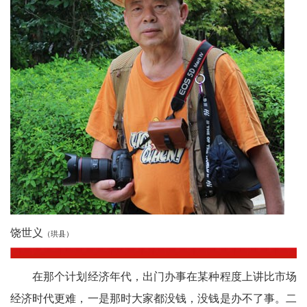
农
智
慧
教
育
关
工
委
饶世义
（珙县）
讯
四
在那个计划经济年代，出门办事在某种程度上讲比市场
经济时代更难，一是那时大家都没钱，没钱是办不了事。二