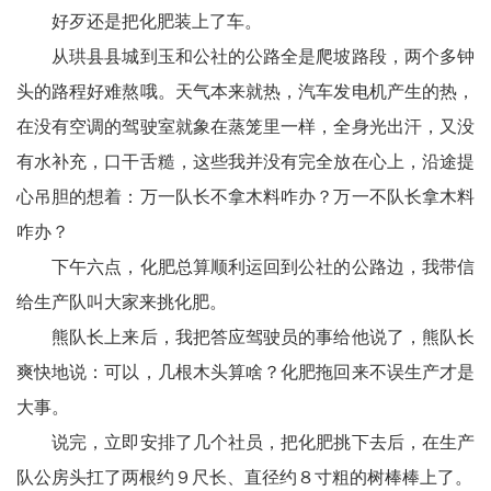
好歹还是把化肥装上了车。
从珙县县城到玉和公社的公路全是爬坡路段，两个多钟
头的路程好难熬哦。天气本来就热，汽车发电机产生的热，
在没有空调的驾驶室就象在蒸笼里一样，全身光出汗，又没
有水补充，口干舌糙，这些我并没有完全放在心上，沿途提
心吊胆的想着：万一队长不拿木料咋办？万一不队长拿木料
咋办？
下午六点，化肥总算顺利运回到公社的公路边，我带信
给生产队叫大家来挑化肥。
熊队长上来后，我把答应驾驶员的事给他说了，熊队长
爽快地说：可以，几根木头算啥？化肥拖回来不误生产才是
大事。
说完，立即安排了几个社员，把化肥挑下去后，在生产
队公房头扛了两根约９尺长、直径约８寸粗的树棒棒上了。