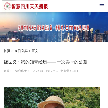
首
页
综
首页
>
今日宜宾
>
正文
合
饶世义：我的知青经历—— 一次卖乖的公差
播
来源： 综合作者： 2026-05-04 08:27:03 浏览量：
3114
报
科
技
三