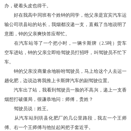
会
办，硬着头皮也得干。
好在我高中同班有个姓钟的同学，他父亲是宜宾汽车运
议
输公司珙县站的站长，我烟都没递一支，直截了当地说明了
播
意图，钟的父亲爽快答应帮忙。
在汽车站等了一个把小时，一辆卡斯牌（2.5吨）货车
报
空车进站，钟的父亲立即给驾驶员打招呼，叫驾驶员不忙下
车。
钟的父亲没商量余地吩咐驾驶员，马上给这个人去运一
趟化肥，边说边将我推上卡斯牌汽车的副驾驶位置。
汽车出了站，我看到驾驶员一脸的不高兴，递上一支香
烟想打破僵局，很谦恭地问：师傅，贵姓？
驾驶员说：姓王。
从汽车站到珙县化肥厂的几公里路段，我左一个王师
傅、右一个王师傅与他扯起闲把子套近乎。