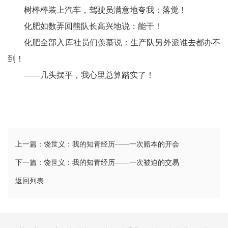
树棒棒装上汽车，驾驶员满意地夸我：落觉！
化肥如数弄回熊队长高兴地说：能干！
化肥全部入库社员们羡慕说：生产队另外派谁去都办不
到！
——几头摆平，我心里总算踏实了！
上一篇：饶世义：我的知青经历——一次赔本的开会
下一篇：饶世义：我的知青经历——一次被迫的交易
返回列表