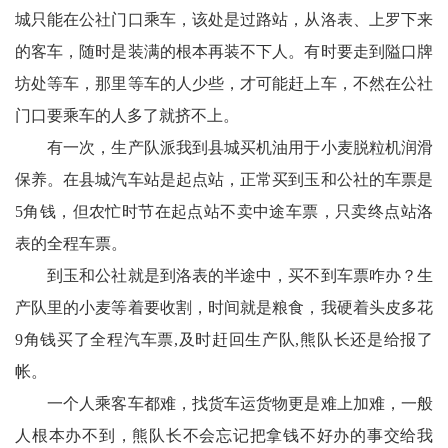
卫
城只能在公社门口乘车，该处是过路站，从洛表、上罗下来
播
的客车，随时是装满的根本再装不下人。有时要走到隘口牌
坊处等车，那里等车的人少些，才可能赶上车，不然在公社
报
门口要乘车的人多了就挤不上。
民
有一次，生产队派我到县城买机油用于小麦脱粒机润滑
生
保养。在县城汽车站是起点站，正常买到玉和公社的车票是
5角钱，但农忙时节在起点站不卖中途车票，只卖终点站洛
播
表的全程车票。
报
到玉和公社就是到洛表的半途中，买不到车票咋办？生
视
产队里的小麦等着要收割，时间就是粮食，我硬着头皮多花
9角钱买了全程汽车票,及时赶回生产队,熊队长还是给报了
频
帐。
播
一个人乘客车都难，找货车运货物更是难上加难，一般
报
人根本办不到，熊队长不会忘记把拿钱不好办的事交给我