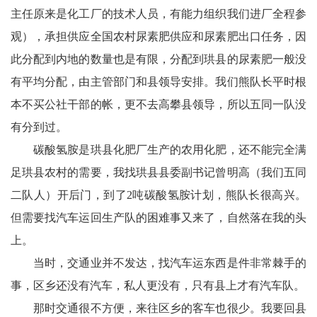
主任原来是化工厂的技术人员，有能力组织我们进厂全程参
宾
观），承担供应全国农村尿素肥供应和尿素肥出口任务，因
播
此分配到内地的数量也是有限，分配到珙县的尿素肥一般没
报
有平均分配，由主管部门和县领导安排。我们熊队长平时根
本不买公社干部的帐，更不去高攀县领导，所以五同一队没
银
有分到过。
龄
碳酸氢胺是珙县化肥厂生产的农用化肥，还不能完全满
西
足珙县农村的需要，我找珙县县委副书记曾明高（我们五同
二队人）开后门，到了2吨碳酸氢胺计划，熊队长很高兴。
南
但需要找汽车运回生产队的困难事又来了，自然落在我的头
文
上。
学
当时，交通业并不发达，找汽车运东西是件非常棘手的
医
事，区乡还没有汽车，私人更没有，只有县上才有汽车队。
那时交通很不方便，来往区乡的客车也很少。我要回县