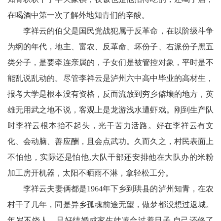
川
在喝酒中第一次了解外地知青们的辛酸。
老
李祥云的伯父是国民党战犯属于反革命，在以阶级斗争
科
为纲的年代，地主、富农、反革命、坏份子、右派份子黑五
类分子，是要牵连亲属的，子女们是被管控对象，平时是不
协
能乱说乱动的。尽管李祥云是泸州六中高中毕业的高材生，
旅
报考大学是根本没有资格，反而流放到穷乡僻壤的地方，英
游
雄无用武之地不说，客观上是龙游浅水遭虾戏。刚到生产队
时李祥云根本抬不起头，光干苦力活路。好在李祥云有文
播
化、会动脑、善应酬，且会点武功。久而久之，村民表面上
报
不怕他，实际还是怕他,大队干部还安排他在大队办的米粉
今
加工房开机器，太阳不晒雨不淋，拿轻松工分。
李祥云夫妻俩都是1964年下乡到珙县的泸州知青，在农
日
村干了几年，同是异乡孤魂前途无望，做梦都没想过返城。
宜
年岁不饶人，只好结婚成家生娃凑合过着日子,自己还修了