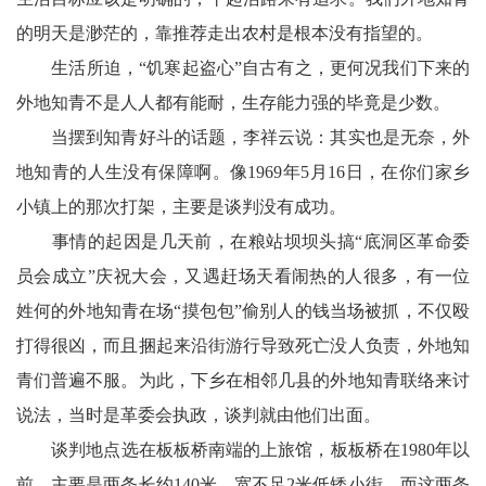
会
的明天是渺茫的，靠推荐走出农村是根本没有指望的。
生活所迫，“饥寒起盗心”自古有之，更何况我们下来的
议
外地知青不是人人都有能耐，生存能力强的毕竟是少数。
播
当摆到知青好斗的话题，李祥云说：其实也是无奈，外
报
地知青的人生没有保障啊。像1969年5月16日，在你们家乡
小镇上的那次打架，主要是谈判没有成功。
事情的起因是几天前，在粮站坝坝头搞“底洞区革命委
员会成立”庆祝大会，又遇赶场天看闹热的人很多，有一位
姓何的外地知青在场“摸包包”偷别人的钱当场被抓，不仅殴
打得很凶，而且捆起来沿街游行导致死亡没人负责，外地知
青们普遍不服。为此，下乡在相邻几县的外地知青联络来讨
说法，当时是革委会执政，谈判就由他们出面。
谈判地点选在板板桥南端的上旅馆，板板桥在1980年以
前，主要是两条长约140米、宽不足2米低矮小街，而这两条