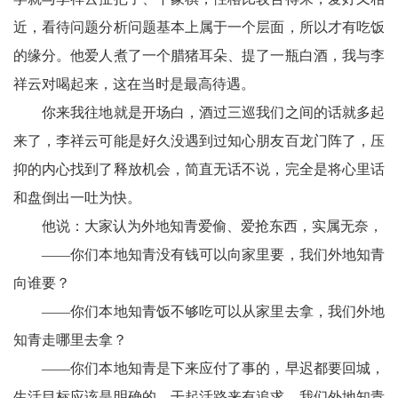
卫
近，看待问题分析问题基本上属于一个层面，所以才有吃饭
播
的缘分。他爱人煮了一个腊猪耳朵、提了一瓶白酒，我与李
报
祥云对喝起来，这在当时是最高待遇。
民
你来我往地就是开场白，酒过三巡我们之间的话就多起
来了，李祥云可能是好久没遇到过知心朋友百龙门阵了，压
生
抑的内心找到了释放机会，简直无话不说，完全是将心里话
播
和盘倒出一吐为快。
他说：大家认为外地知青爱偷、爱抢东西，实属无奈，
报
——你们本地知青没有钱可以向家里要，我们外地知青
视
向谁要？
频
——你们本地知青饭不够吃可以从家里去拿，我们外地
知青走哪里去拿？
播
——你们本地知青是下来应付了事的，早迟都要回城，
报
生活目标应该是明确的，干起活路来有追求。我们外地知青