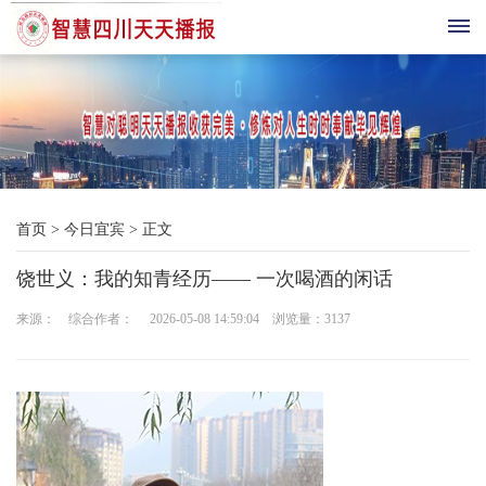
首
页
综
首页
>
今日宜宾
>
正文
合
饶世义：我的知青经历—— 一次喝酒的闲话
播
来源： 综合作者： 2026-05-08 14:59:04 浏览量：
3137
报
科
技
三