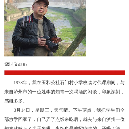
农
智
慧
教
育
饶世义
(珙县)
关
工
1978年，我在玉和公社石门村小学校临时代课期间，与
来自泸州市的一位姓李的知青一次喝酒的闲谈，印象深刻，
委
感概多多。
讯
3月14日，星期三，天气晴。下午两点，我把学生们全
四
部放学回家了，自己弄了点饭来吃后，就去与来自泸州一位
知青耿耿下了半天象棋，夜饭也是他招待吃的，还喝了酒，