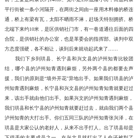
平行街被一条小河隔开，在两街之间由一座用木料修的桥连
通，桥上有梁有瓦，太阳不晒雨不淋，赶场天特别拥挤。桥
北端下来约10米，是区供销社门市，有一巷道通往后面的四
合院，是供销社的办公室，也是革委会的指挥部。谈判中双
方态度强硬，各不相让，谈到后来就动起武来了……
我们下乡到珙县、长宁县和兴文县的泸州知青比较团
结，哪个县的泸州知青遇到麻烦，另外两个县的都要去声
援，我们的原则是“墙外开花”异地出手。如果我们珙县的泸
州知青遇到麻烦，长宁县和兴文县的泸州知青知青就要赶过
来，该出手就由他们出手。如果兴文的泸州知青遇到麻烦，
我们珙县和长宁县的泸州知青就要赶过去，就由我们两个县
泸州知青的大打出手。你们五同三队的泸州知青张兴泽，在
珙县是大家公认的老好人，从来不出手打人。出了珙县却是
下得手的主要成员之一，在兴文县就打出了人命还被判了