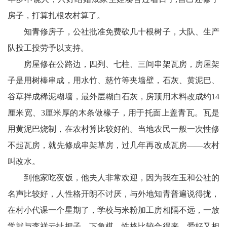
房子，打算扎根农村算了。
宾
知青修房子，公社批准免费砍几十根树子，大队、生产
播
队投工投劳予以支持。
报
房屋修在公路边，四列、七柱、三间串架瓦房，房屋架
银
子是用树棒串成，用水竹、慈竹等夹墙壁，石灰、黄泥巴、
谷草拌成稀泥糊墙，最外层糊白石灰，房顶用木料改成约14
龄
厘米宽、3厘米厚的木条做椽子，用于托面上盖青瓦。瓦是
西
用黄泥巴烧制，在农村算比较好的。当地农民一般一次性修
南
不起瓦房，就先修成串架草房，过几年再改成瓦房——农村
叫改水。
文
到他家吃夜饭，他夫人非常欢迎，因为我在玉和公社的
学
名声比较好，人性格开朗不讨厌，与外地知青普遍说得拢，
医
在村小代课一个星期了，学校与米粉加工房相隔不远，一放
学就与李祥云扯把子、下象棋，性格比较合得来，爱好又相