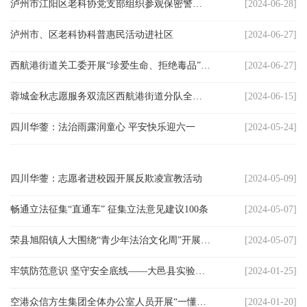
泸州市江阳区老科协党支部组织参观保密警示教育展
[2024-06-28]
宾
泸州市、区老科协科普惠民活动进社区
[2024-06-27]
播
西航港街道关工委开展“珍爱生命、拒绝毒品”国际禁毒日宣传活动
[2024-06-27]
报
蓉城金秋志愿服务双流区西航港街道分队全面开展网吧安全检查工作
[2024-06-15]
银
四川华蓥：法治雨露润童心 平安快乐迎六一
[2024-05-24]
龄
西
四川华蓥：志愿者进校园开展反欺凌宣教活动
[2024-05-09]
南
畅通立法征集“直通车” 征集立法意见建议100条
[2024-05-07]
文
荣县旭阳镇人大围绕“青少年法治文化周”开展系列普法活动
[2024-05-07]
学
牢筑防范意识 坚守安全底线——大邑县实验中学开展住校生应急疏散演练
[2024-01-25]
医
空港众信方生集团全体办公室人员开展“一懂三会”消防安全知识培训
[2024-01-20]