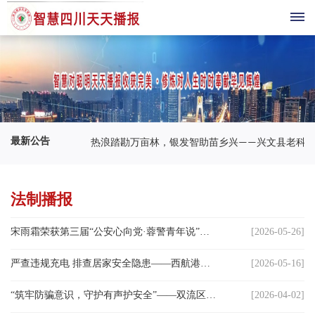
首
页
综
最新公告
热浪踏勘万亩林，银发智助苗乡兴——兴文县老科
合
播
法制播报
报
宋雨霜荣获第三届“公安心向党·蓉警青年说”主题宣讲大赛三等奖
[2026-05-26]
科
严查违规充电 排查居家安全隐患——西航港街道老体协联合常乐社区老体协分会开展自建小区消防安全检查
[2026-05-16]
技
“筑牢防骗意识，守护有声护安全”——双流区西航港街道老协开展防诈骗宣传活动
[2026-04-02]
三