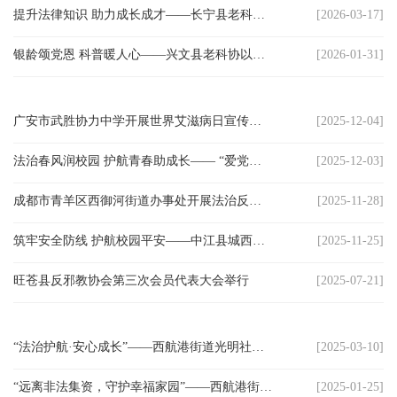
提升法律知识 助力成长成才——长宁县老科协“法治科普”走进县职业技术学校
[2026-03-17]
农
银龄颂党恩 科普暖人心——兴文县老科协以主题党日为媒筑牢防艾反邪双防线
[2026-01-31]
智
慧
广安市武胜协力中学开展世界艾滋病日宣传教育活动
[2025-12-04]
教
法治春风润校园 护航青春助成长—— “爱党爱国 守法奋进”思政大讲堂走进遂宁二中
[2025-12-03]
育
成都市青羊区西御河街道办事处开展法治反邪禁毒宣传教育进校园活动
[2025-11-28]
关
筑牢安全防线 护航校园平安——中江县城西中学后勤部举行消防培训暨实操演练
[2025-11-25]
工
旺苍县反邪教协会第三次会员代表大会举行
[2025-07-21]
委
讯
“法治护航·安心成长”——西航港街道光明社区关工小组开展家庭教育赋能
[2025-03-10]
四
“远离非法集资，守护幸福家园”——西航港街道常乐社区老协分会开展防非法集资专项活动
[2025-01-25]