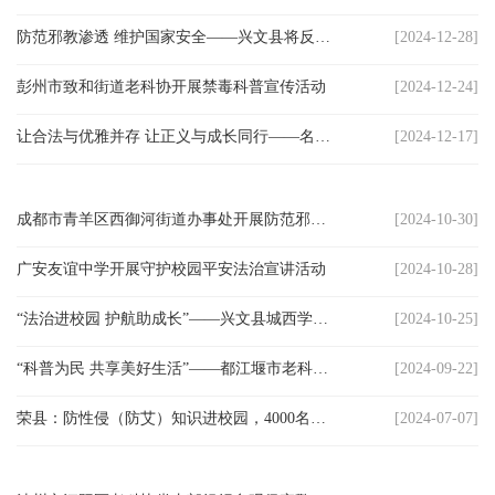
川
防范邪教渗透 维护国家安全——兴文县将反邪教宣传融入社区广场舞大赛活动中
[2024-12-28]
老
彭州市致和街道老科协开展禁毒科普宣传活动
[2024-12-24]
科
让合法与优雅并存 让正义与成长同行——名家做客西园之法律讲堂
[2024-12-17]
协
旅
成都市青羊区西御河街道办事处开展防范邪教宣传活动
[2024-10-30]
游
广安友谊中学开展守护校园平安法治宣讲活动
[2024-10-28]
播
“法治进校园 护航助成长”——兴文县城西学校开展法治进校园活动
[2024-10-25]
报
“科普为民 共享美好生活”——都江堰市老科协开展法治专题讲座
[2024-09-22]
今
荣县：防性侵（防艾）知识进校园，4000名师生学长知识
[2024-07-07]
日
宜